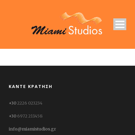
ΚΆΝΤΕ ΚΡΆΤΗΣΗ
+30
2226 023234
+30
6972 211458
info@miamistudios.gr