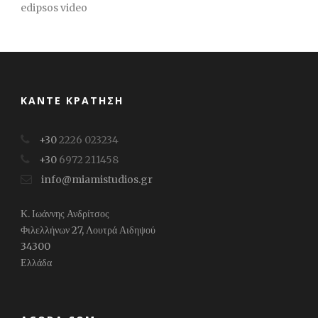
edipsos video
ΚΆΝΤΕ ΚΡΆΤΗΣΗ
+30
2226 023234
+30
6972 211458
info@miamistudios.gr
Κ. Ιωάννης Ανδρίτσος
Φιλελλήνων 27, Λουτρά Αιδηψού
34300
Ελλάδα