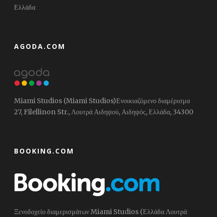
Ελλάδα
ΑGODA.COM
Miami Studios (Miami Studios)Ενοικιαζόμενο διαμέρισμα
27, Filellinon Str., Λουτρά Αιδηψού, Αιδηψός, Ελλάδα, 34300
BOOKING.COM
Ξενοδοχείο διαμερισμάτων Miami Studios (Ελλάδα Λουτρά