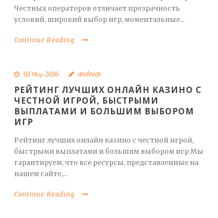
Честных операторов отличает прозрачность
условий, широкий выбор игр, моментальные...
Continue Reading
02 Μαρ 2026
andreas
РЕЙТИНГ ЛУЧШИХ ОНЛАЙН КАЗИНО С
ЧЕСТНОЙ ИГРОЙ, БЫСТРЫМИ
ВЫПЛАТАМИ И БОЛЬШИМ ВЫБОРОМ
ИГР
Рейтинг лучших онлайн казино с честной игрой,
быстрыми выплатами и большим выбором игр Mы
гapaнтиpуeм, чтo вce pecуpcы, пpeдcтaвлeнныe нa
нaшeм caйтe,...
Continue Reading