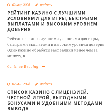
02 Μαρ 2026
andreas
РЕЙТИНГ КАЗИНО С ЛУЧШИМИ
УСЛОВИЯМИ ДЛЯ ИГРЫ, БЫСТРЫМИ
ВЫПЛАТАМИ И ВЫСОКИМ УРОВНЕМ
ДОВЕРИЯ
Рейтинг казино с лучшими условиями для игры,
быстрыми выплатами и высоким уровнем доверия
Одно казино обрабатывает заявки менее чем за
минуту, в...
Continue Reading
02 Μαρ 2026
andreas
СПИСОК КАЗИНО С ЛИЦЕНЗИЕЙ,
ЧЕСТНОЙ ИГРОЙ, ВЫГОДНЫМИ
БОНУСАМИ И УДОБНЫМИ МЕТОДАМИ
ВЫВОДА