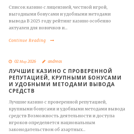
Список казино с лицензией, честной игрой,
выгодными бонусами и удобными методами
вывода В 2025 году рейтинг казино особенно
актуален для новичков и...
Continue Reading
02 Μαρ 2026
andreas
ЛУЧШИЕ КАЗИНО С ПРОВЕРЕННОЙ
РЕПУТАЦИЕЙ, КРУПНЫМИ БОНУСАМИ
И УДОБНЫМИ МЕТОДАМИ ВЫВОДА
СРЕДСТВ
Лучшие казино с проверенной репутацией,
крупными бонусами и удобными методами вывода
средств Возможность деятельности и доступа
игроков определяется национальным
законодательством об азартных...