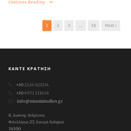
Continue Reading
1
2
3
…
18
Next ›
ΚΆΝΤΕ ΚΡΆΤΗΣΗ
+30
2226 023234
+30
6972 211458
info@miamistudios.gr
Κ. Ιωάννης Ανδρίτσος
Φιλελλήνων 27, Λουτρά Αιδηψού
34300