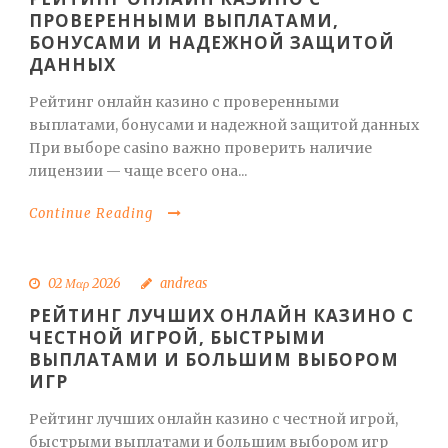
ПРОВЕРЕННЫМИ ВЫПЛАТАМИ,
БОНУСАМИ И НАДЕЖНОЙ ЗАЩИТОЙ
ДАННЫХ
Рейтинг онлайн казино с проверенными
выплатами, бонусами и надежной защитой данных
При выборе casino важно проверить наличие
лицензии — чаще всего она...
Continue Reading
02 Μαρ 2026
andreas
РЕЙТИНГ ЛУЧШИХ ОНЛАЙН КАЗИНО С
ЧЕСТНОЙ ИГРОЙ, БЫСТРЫМИ
ВЫПЛАТАМИ И БОЛЬШИМ ВЫБОРОМ
ИГР
Рейтинг лучших онлайн казино с честной игрой,
быстрыми выплатами и большим выбором игр