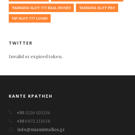
TADHANA SLOT 777 REAL MONEY
TADHANA SLOT PRO
VIP SLOT 777 LOGIN
TWITTER
Invalid or expired token.
ΚΆΝΤΕ ΚΡΆΤΗΣΗ
+30
2226 023234
+30
6972 211458
info@miamistudios.gr