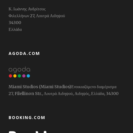
Κ. Ιωάννης Ανδρίτσος
Φιλελλήνων 27, Λουτρά Αιδηψού
34300
Ελλάδα
ΑGODA.COM
Miami Studios (Miami Studios)Ενοικιαζόμενο διαμέρισμα
27, Filellinon Str., Λουτρά Αιδηψού, Αιδηψός, Ελλάδα, 34300
BOOKING.COM