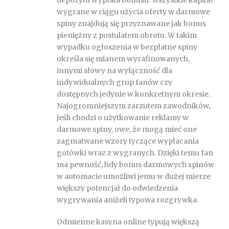
depozytu wypłata bonusu. Wszystkie kapitał
wygrane w ciągu użycia oferty w darmowe
spiny znajdują się przyznawane jak bonus
pieniężny z postulatem obrotu. W takim
wypadku ogłoszenia w bezpłatne spiny
określa się mianem wyrafinowanych,
innymi słowy na wyłączność dla
indywidualnych grup fanów czy
dostępnych jedynie w konkretnym okresie.
Najogromniejszym zarzutem zawodników,
jeśli chodzi o użytkowanie reklamy w
darmowe spiny, owe, że mogą mieć one
zagmatwane wzory tyczące wypłacania
gotówki wraz z wygranych. Dzięki temu fan
ma pewność, hdy bonus darmowych spinów
w automacie umożliwi jemu w dużej mierze
większy potencjał do odwiedzenia
wygrywania aniżeli typowa rozgrywka.
Odmienne kasyna online typują większą