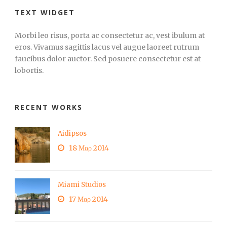
TEXT WIDGET
Morbi leo risus, porta ac consectetur ac, vest ibulum at
eros. Vivamus sagittis lacus vel augue laoreet rutrum
faucibus dolor auctor. Sed posuere consectetur est at
lobortis.
RECENT WORKS
Aidipsos
18 Μαρ 2014
Miami Studios
17 Μαρ 2014