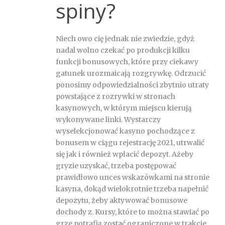
spiny?
Niech owo cię jednak nie zwiedzie, gdyż
nadal wolno czekać po produkcji kilku
funkcji bonusowych, które przy ciekawy
gatunek urozmaicają rozgrywkę. Odrzucić
ponosimy odpowiedzialności zbytnio utraty
powstające z rozrywki w stronach
kasynowych, w którym miejscu kierują
wykonywane linki. Wystarczy
wyselekcjonować kasyno pochodzące z
bonusem w ciągu rejestrację 2021, utrwalić
się jak i również wpłacić depozyt. Ażeby
gryzie uzyskać, trzeba postępować
prawidłowo unces wskazówkami na stronie
kasyna, dokąd wielokrotnie trzeba napełnić
depozytu, żeby aktywować bonusowe
dochody z. Kursy, które to można stawiać po
grze potrafią zostać ograniczone w trakcie