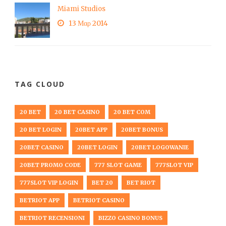
Miami Studios
13 Μαρ 2014
TAG CLOUD
20 BET
20 BET CASINO
20 BET COM
20 BET LOGIN
20BET APP
20BET BONUS
20BET CASINO
20BET LOGIN
20BET LOGOWANIE
20BET PROMO CODE
777 SLOT GAME
777SLOT VIP
777SLOT VIP LOGIN
BET 20
BET RIOT
BETRIOT APP
BETRIOT CASINO
BETRIOT RECENSIONI
BIZZO CASINO BONUS