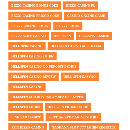
BIZZO CASINO BONUS CODE
BIZZO CASINO PL
BIZZO CASINO PROMO CODE
CASINO ONLINE GAME
FB 777 CASINO LOGIN
FB 777 LOGIN
FB777 SLOT CASINO
HELL SPIN
HELLSPIN CASINO
HELL SPIN CASINO
HELLSPIN CASINO AUSTRALIA
HELLSPIN CASINO LOGIN
HELLSPIN CASINO NO DEPOSIT BONUS
HELLSPIN CASINO REVIEW
HELL SPIN KASYNO
HELLSPIN KASYNO
HELLSPIN KOD BONUSOWY BEZ DEPOZYTU
HELLSPIN LOGIN
HELLSPIN PROMO CODE
LINK VAO 188BET
SLOT JACKPOT MONITOR JILI
SPIN BIZZO CASINO
TADHANA SLOT 777 LOGIN REGISTER