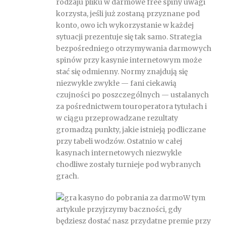
rodzaju pliku w darmowe free spiny uwagi
korzysta, jeśli już zostaną przyznane pod
konto, owo ich wykorzystanie w każdej
sytuacji prezentuje się tak samo. Strategia
bezpośredniego otrzymywania darmowych
spinów przy kasynie internetowym może
stać się odmienny. Normy znajdują się
niezwykle zwykłe — fani ciekawią
czujności po poszczególnych — ustalanych
za pośrednictwem touroperatora tytułach i
w ciągu przeprowadzane rezultaty
gromadzą punkty, jakie istnieją podliczane
przy tabeli wodzów. Ostatnio w całej
kasynach internetowych niezwykle
chodliwe zostały turnieje pod wybranych
grach.
W tym
artykule przyjrzymy baczności, gdy
będziesz dostać nasz przydatne premie przy