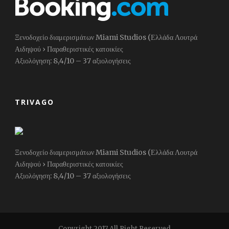
Ξενοδοχείο διαμερισμάτων Miami Studios (Ελλάδα Λουτρά
Αιδηψού › Παραθεριστικές κατοικίες
Αξιολόγηση: 8,4/10 – ‎37 αξιολογήσεις
TRIVAGO
Ξενοδοχείο διαμερισμάτων Miami Studios (Ελλάδα Λουτρά
Αιδηψού › Παραθεριστικές κατοικίες
Αξιολόγηση: 8,4/10 – ‎37 αξιολογήσεις
Copyright 2017 All Right Reserved