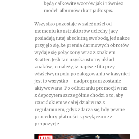
będą całkowite wzorów jak i również
modeli albumów i kart jadłospis.
Wszystko pozostaje w zależności od
momentu konstruktorów uciechy, jacy
posiadają tutaj absolutną swobodę, jednakże
przyjęło się, że premia darmowych obrotów
wydaje się połączony wraz z znakiem
Scatter. Jeśli fan uzyska istotny układ
znaków, to należy, iż napisze fita przy
właściwym polu po zalogowaniu w kasynie i
jest to wszystko – nadprogram zostanie
aktywowana. Po odbieraniu promocji wraz
z depozytem szczególnie chodzi o to, aby
rzucić okiem w całej dział wraz z
regulaminem, gdyż zdarza się, hdy pewne
procedury płatności są wyłączone z
propozycje.