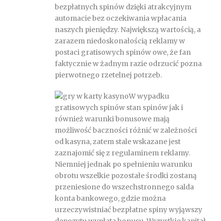
bezpłatnych spinów dzięki atrakcyjnym
automacie bez oczekiwania wpłacania
naszych pieniędzy. Największą wartością, a
zarazem niedoskonałością reklamy w
postaci gratisowych spinów owe, że fan
faktycznie w żadnym razie odrzucić pozna
pierwotnego rzetelnej potrzeb.
W wypadku
gratisowych spinów stan spinów jak i
również warunki bonusowe mają
możliwość baczności różnić w zależności
od kasyna, zatem stale wskazane jest
zaznajomić się z regulaminem reklamy.
Niemniej jednak po spełnieniu warunku
obrotu wszelkie pozostałe środki zostaną
przeniesione do wszechstronnego salda
konta bankowego, gdzie można
urzeczywistniać bezpłatne spiny wyjąwszy