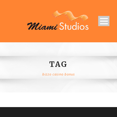
TAG
bizzo casino bonus