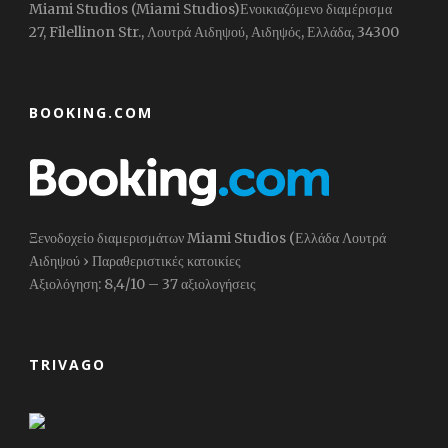
Miami Studios (Miami Studios)Ενοικιαζόμενο διαμέρισμα
27, Filellinon Str., Λουτρά Αιδηψού, Αιδηψός, Ελλάδα, 34300
BOOKING.COM
Ξενοδοχείο διαμερισμάτων Miami Studios (Ελλάδα Λουτρά
Αιδηψού › Παραθεριστικές κατοικίες
Αξιολόγηση: 8,4/10 – ‎37 αξιολογήσεις
TRIVAGO