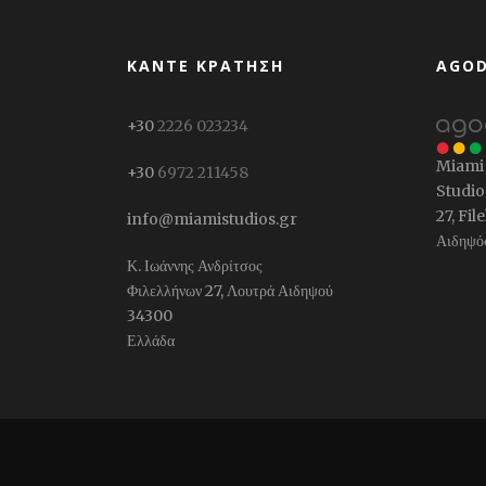
ΚΆΝΤΕ ΚΡΆΤΗΣΗ
ΑGO
+30
2226 023234
Miami 
+30
6972 211458
Studios
27, Fil
info@miamistudios.gr
Αιδηψό
Κ. Ιωάννης Ανδρίτσος
Φιλελλήνων 27, Λουτρά Αιδηψού
34300
Ελλάδα