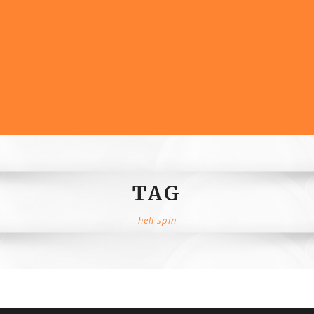
TAG
hell spin