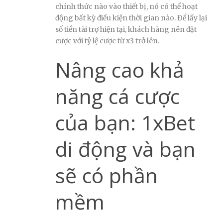
chính thức nào vào thiết bị, nó có thể hoạt
động bất kỳ điều kiện thời gian nào. Để lấy lại
số tiền tài trợ hiện tại, khách hàng nên đặt
cược với tỷ lệ cược từ x3 trở lên.
Nâng cao khả
năng cá cược
của bạn: 1xBet
di động và bạn
sẽ có phần
mềm