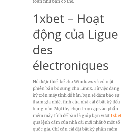
toàn như bạn có thể.
1xbet – Hoạt
động của Ligue
des
électroniques
Nó được thiết kế cho Windows và có một
phiên bản bổ sung cho Linux. Từ việc đăng
ký trên máy tính để bàn, bạn sẽ đảm bảo sự
tham gia nhiệt tình của nhà cái ở bất kỳ tiểu
bang nào. Một tùy chọn truy cập vào phần
mềm máy tính để bàn là giúp bạn vượt
1xbet
qua lệnh cấm của nhà cái mới nhất ở một số
quốc gia. Chỉ cần cài đặt bất kỳ phần mềm