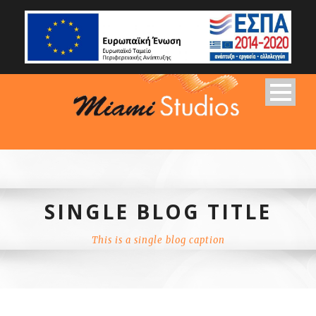
SINGLE BLOG TITLE
This is a single blog caption