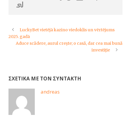
LuckyBet vietējā kazino viedoklis un vērtējums
2025. gadā
Aduce scădere, aurul crește; o casă, dar cea mai bună
investiție
ΣΧΕΤΙΚΆ ΜΕ ΤΟΝ ΣΥΝΤΆΚΤΗ
andreas