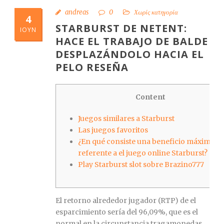
andreas
0
Χωρίς κατηγορία
4
STARBURST DE NETENT:
ΙΟΎΝ
HACE EL TRABAJO DE BALDE
DESPLAZÁNDOLO HACIA EL
PELO RESEÑA
Content
Juegos similares a Starburst
Las juegos favoritos
¿En qué consiste una beneficio máxima
referente a el juego online Starburst?
Play Starburst slot sobre Brazino777
El retorno alrededor jugador (RTP) de el
esparcimiento serí­a del 96,09%, que es el
normal en la circunstancia tragamonedas