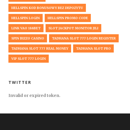
HELLSPIN KOD BONUSOWY BEZ DEPOZYTU
HELLSPIN LOGIN
HELLSPIN PROMO CODE
LINK VAO 188BET
SLOT JACKPOT MONITOR JILI
SPIN BIZZO CASINO
TADHANA SLOT 777 LOGIN REGISTER
TADHANA SLOT 777 REAL MONEY
TADHANA SLOT PRO
VIP SLOT 777 LOGIN
TWITTER
Invalid or expired token.