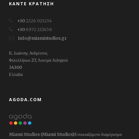
ΚΆΝΤΕ ΚΡΆΤΗΣΗ
+30
2226 023234
+30
6972 211458
info@miamistudios.gr
Κ. Ιωάννης Ανδρίτσος
Φιλελλήνων 27, Λουτρά Αιδηψού
34300
Ελλάδα
ΑGODA.COM
Miami Studios (Miami Studios)Ενοικιαζόμενο διαμέρισμα